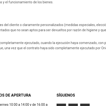
as y el funcionamiento de los bienes.
s del cliente o claramente personalizados (medidas especiales, elecció
intados que no sean aptos para ser devueltos por razón de higiene y que
do completamente ejecutado, cuando la ejecución haya comenzado, con pr
que, una vez que el contrato haya sido completamente ejecutado por Or
OS DE APERTURA
SÍGUENOS
iernes 10:00 a 14:00 y de 16:00 a