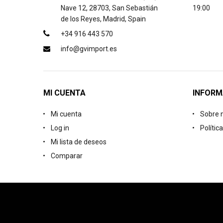
Nave 12, 28703, San Sebastián
19:00
de los Reyes, Madrid, Spain
+34 916 443 570
info@gvimport.es
MI CUENTA
INFORM
Mi cuenta
Sobre 
Log in
Polític
Mi lista de deseos
Comparar