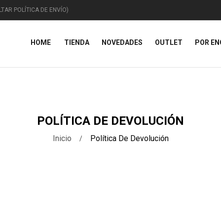
TAR POLÍTICA DE ENVÍO)
HOME
TIENDA
NOVEDADES
OUTLET
POR E
ANIMALES
CAPRICHOS
TEM
POLÍTICA DE DEVOLUCIÓN
Inicio
Política De Devolución
Animales Domésticos
Miscelánea
Figur
Animales Marinos
Curiosidades
Placa
iguras De Animales
Vehículos
Navi