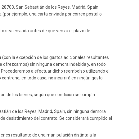
2, 28703, San Sebastián de los Reyes, Madrid, Spain
 (por ejemplo, una carta enviada por correo postal o
ento sea enviada antes de que venza el plazo de
a (con la excepción de los gastos adicionales resultantes
que ofrezcamos) sin ninguna demora indebida y, en todo
to. Procederemos a efectuar dicho reembolso utilizando el
 contrario; en todo caso, no incurrirá en ningún gasto
ión de los bienes, según qué condición se cumpla
astián de los Reyes, Madrid, Spain, sin ninguna demora
n de desistimiento del contrato. Se considerará cumplido el
bienes resultante de una manipulación distinta a la