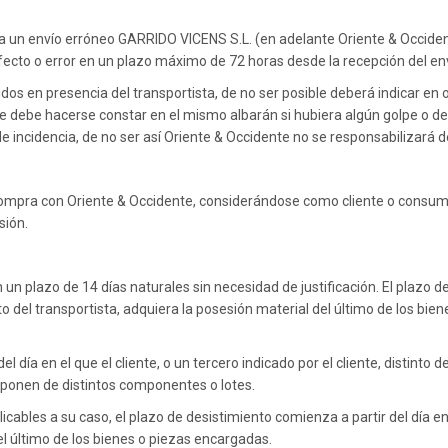
nimales Salvajes
Máscaras
Actor
Cant
a un envío erróneo GARRIDO VICENS S.L. (en adelante Oriente & Occident
inosaurios
fecto o error en un plazo máximo de 72 horas desde la recepción del en
Pirat
bidos en presencia del transportista, de no ser posible deberá indicar e
debe hacerse constar en el mismo albarán si hubiera algún golpe o des
e incidencia, de no ser así Oriente & Occidente no se responsabilizará 
e compra con Oriente & Occidente, considerándose como cliente o consum
sión.
n un plazo de 14 días naturales sin necesidad de justificación. El plazo d
istinto del transportista, adquiera la posesión material del último de los
el día en el que el cliente, o un tercero indicado por el cliente, distinto 
ponen de distintos componentes o lotes.
cables a su caso, el plazo de desistimiento comienza a partir del día en el
del último de los bienes o piezas encargadas.