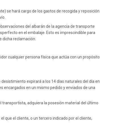
es, Actrices Y
antes
e) se hará cargo de los gastos de recogida y reposición
vío.
as
n observaciones del albarán de la agencia de transporte
perfecto en el embalaje. Esto es imprescindible para
de dicha reclamación.
idor cualquier persona física que actúa con un propósito
MACETERO ELONGA 95
NATURAL
€ 270.60
€ 451.00
e desistimiento expirará a los 14 días naturales del día en
 bienes encargados en un mismo pedido y enviados de una
del transportista, adquiera la posesión material del último
 que el cliente, o un tercero indicado por el cliente,