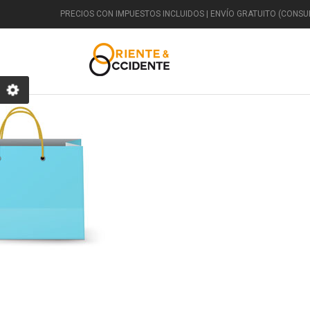
PRECIOS CON IMPUESTOS INCLUIDOS | ENVÍO GRATUITO (CONSUL
DECORACIÓN
Clásico
Egipcio
Jardín
F