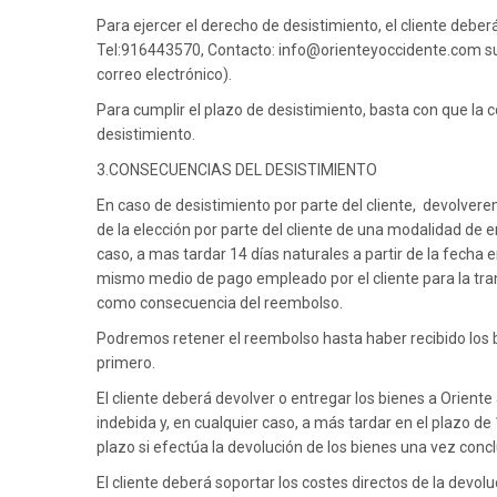
Para ejercer el derecho de desistimiento, el cliente debe
Tel:916443570, Contacto: info@orienteyoccidente.com su d
correo electrónico).
Para cumplir el plazo de desistimiento, basta con que la 
desistimiento.
3.CONSECUENCIAS DEL DESISTIMIENTO
En caso de desistimiento por parte del cliente, devolverem
de la elección por parte del cliente de una modalidad de
caso, a mas tardar 14 días naturales a partir de la fecha
mismo medio de pago empleado por el cliente para la trans
como consecuencia del reembolso.
Podremos retener el reembolso hasta haber recibido los b
primero.
El cliente deberá devolver o entregar los bienes a Orien
indebida y, en cualquier caso, a más tardar en el plazo de
plazo si efectúa la devolución de los bienes una vez concl
El cliente deberá soportar los costes directos de la devol