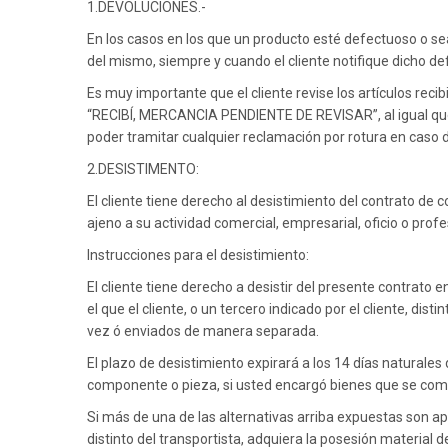
1.DEVOLUCIONES.-
Étnico
A
En los casos en los que un producto esté defectuoso o se
Fuentes
D
del mismo, siempre y cuando el cliente notifique dicho de
Espejos
Es muy importante que el cliente revise los artículos reci
Relojes
“RECIBÍ, MERCANCIA PENDIENTE DE REVISAR”, al igual que 
poder tramitar cualquier reclamación por rotura en caso d
Maceteros
2.DESISTIMENTO:
El cliente tiene derecho al desistimiento del contrato d
ajeno a su actividad comercial, empresarial, oficio o profe
Instrucciones para el desistimiento:
El cliente tiene derecho a desistir del presente contrato e
el que el cliente, o un tercero indicado por el cliente, d
vez ó enviados de manera separada.
El plazo de desistimiento expirará a los 14 días naturales d
componente o pieza, si usted encargó bienes que se com
Si más de una de las alternativas arriba expuestas son apli
distinto del transportista, adquiera la posesión material 