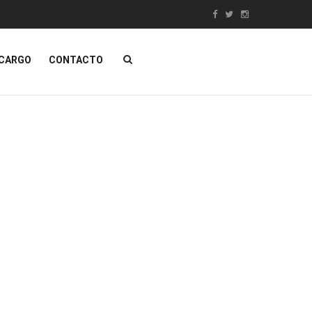
NCARGO
CONTACTO
ÁTICA
MUEBLES
Contacta con nosotros
SALE!
as De Hostelería
Muebles Clásicos
s Y Pizarras
Mobiliario DECO
dad
Muebles Egipcios