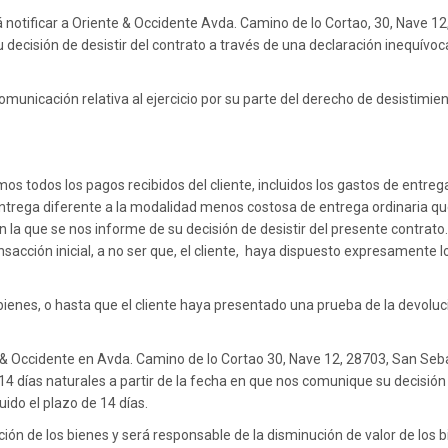
rá notificar a Oriente & Occidente Avda. Camino de lo Cortao, 30, Nave 1
ecisión de desistir del contrato a través de una declaración inequívoca
comunicación relativa al ejercicio por su parte del derecho de desistimi
os todos los pagos recibidos del cliente, incluidos los gastos de entreg
 entrega diferente a la modalidad menos costosa de entrega ordinaria 
 en la que se nos informe de su decisión de desistir del presente contra
acción inicial, a no ser que, el cliente, haya dispuesto expresamente lo
ienes, o hasta que el cliente haya presentado una prueba de la devoluc
te & Occidente en Avda. Camino de lo Cortao 30, Nave 12, 28703, San Seb
 14 días naturales a partir de la fecha en que nos comunique su decisió
uido el plazo de 14 días.
ución de los bienes y será responsable de la disminución de valor de los 