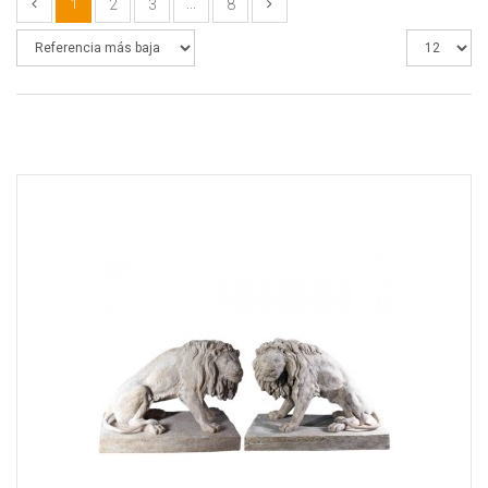
1
2
3
...
8