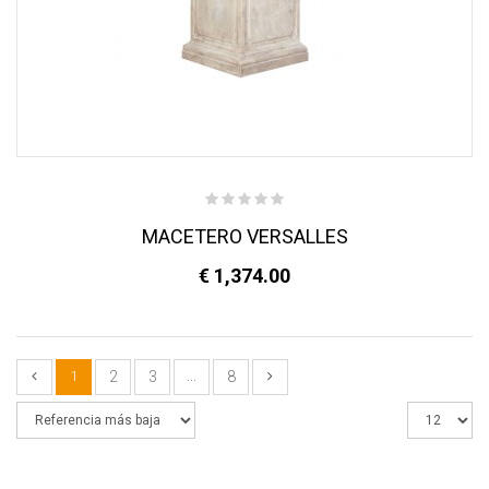
MACETERO VERSALLES
€ 1,374.00
1
2
3
...
8