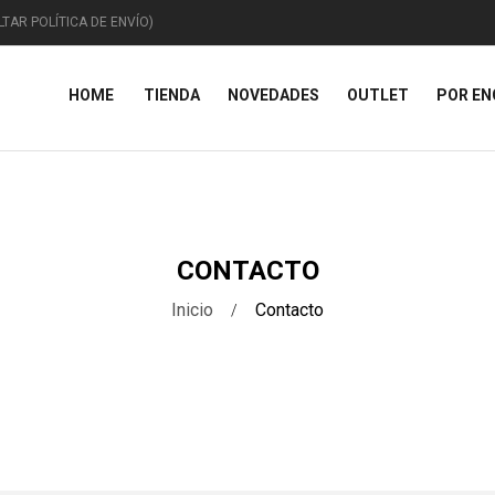
TAR POLÍTICA DE ENVÍO)
HOME
TIENDA
NOVEDADES
OUTLET
POR E
ANIMALES
CAPRICHOS
TEM
CONTACTO
Inicio
Contacto
Animales Domésticos
Miscelánea
Figur
Animales Marinos
Curiosidades
Placa
iguras De Animales
Vehículos
Navi