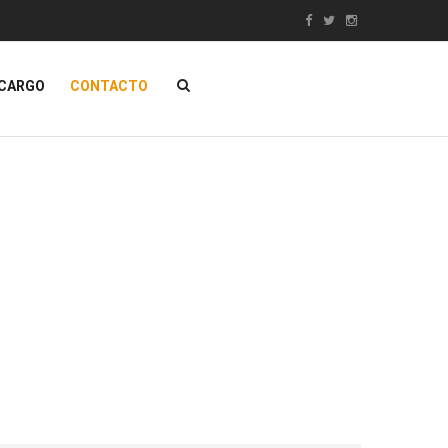
NCARGO
CONTACTO
ÁTICA
MUEBLES
Contacta con nosotros
SALE!
as De Hostelería
Muebles Clásicos
s Y Pizarras
Mobiliario DECO
dad
Muebles Egipcios