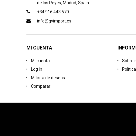
de los Reyes, Madrid, Spain
+34 916 443 570
info@gvimport.es
MI CUENTA
INFORM
Mi cuenta
Sobre 
Log in
Polític
Mi lista de deseos
Comparar