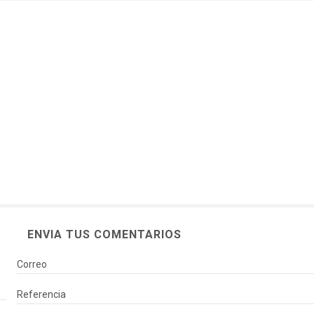
nimales Salvajes
Máscaras
Actor
Cant
inosaurios
Pirat
ENVIA TUS COMENTARIOS
Correo
Referencia