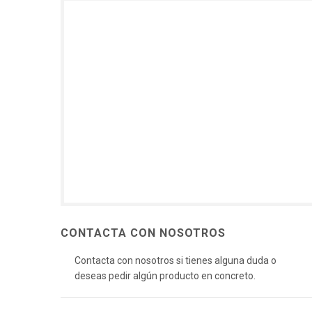
Étnico
A
Fuentes
D
Espejos
Relojes
Maceteros
CONTACTA CON NOSOTROS
Contacta con nosotros si tienes alguna duda o
deseas pedir algún producto en concreto.