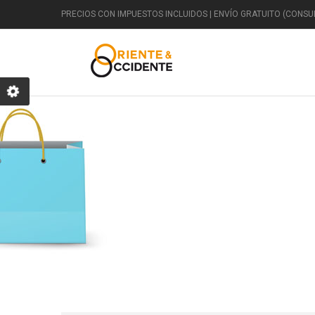
PRECIOS CON IMPUESTOS INCLUIDOS | ENVÍO GRATUITO (CONSUL
DECORACIÓN
Clásico
Egipcio
Jardín
F