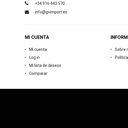
+34 916 443 570
info@gvimport.es
MI CUENTA
INFORM
Mi cuenta
Sobre 
Log in
Polític
Mi lista de deseos
Comparar