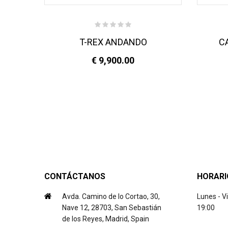
NS
T-REX ANDANDO
C
€ 9,900.00
CONTÁCTANOS
HORARI
Avda. Camino de lo Cortao, 30,
Lunes - V
Nave 12, 28703, San Sebastián
19:00
de los Reyes, Madrid, Spain