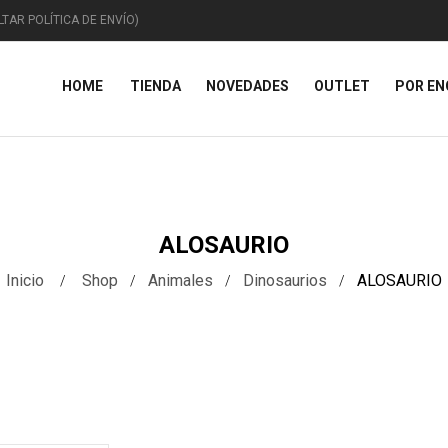
TAR POLÍTICA DE ENVÍO)
HOME
TIENDA
NOVEDADES
OUTLET
POR E
ANIMALES
CAPRICHOS
TEM
ALOSAURIO
Inicio
Shop
Animales
Dinosaurios
ALOSAURIO
Animales Domésticos
Miscelánea
Figur
Animales Marinos
Curiosidades
Placa
iguras De Animales
Vehículos
Navi