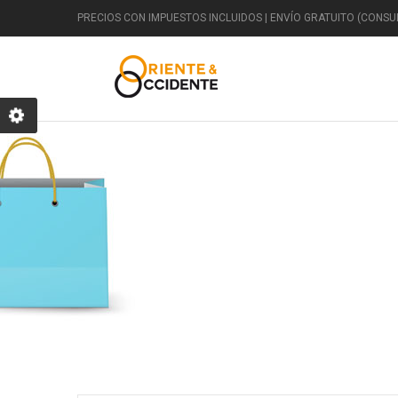
PRECIOS CON IMPUESTOS INCLUIDOS | ENVÍO GRATUITO (CONSUL
DECORACIÓN
Clásico
Egipcio
Jardín
F