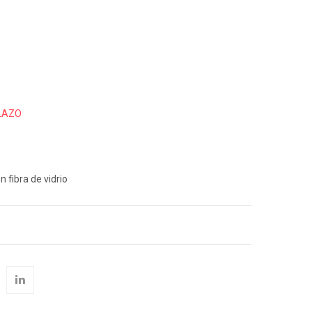
es, Actrices Y
antes
as
LAZO
MACETERO ELONGA 95
NATURAL
 fibra de vidrio
€ 270.60
€ 451.00