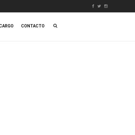
NCARGO
CONTACTO
ÁTICA
MUEBLES
Contacta con nosotros
SALE!
as De Hostelería
Muebles Clásicos
s Y Pizarras
Mobiliario DECO
dad
Muebles Egipcios