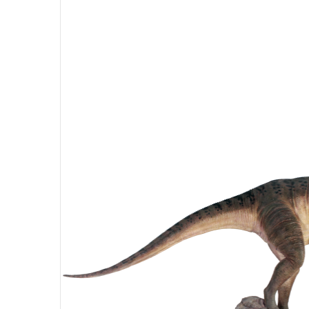
Étnico
A
Fuentes
D
Espejos
Relojes
Maceteros