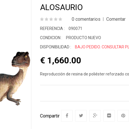
nimales Salvajes
Máscaras
Actor
ALOSAURIO
Cant
inosaurios
0 comentarios
Comentar
Pirat
REFERENCIA :
090071
CONDICION :
PRODUCTO NUEVO
DISPONIBILIDAD :
BAJO PEDIDO. CONSULTAR P
€ 1,660.00
Reproducción de resina de poliéster reforzado con
Compartir