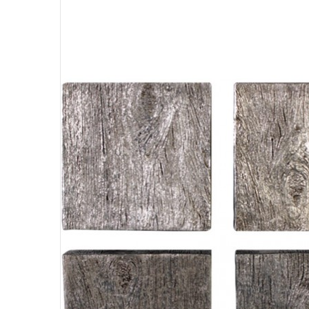
Étnico
A
Fuentes
D
Espejos
Relojes
Maceteros