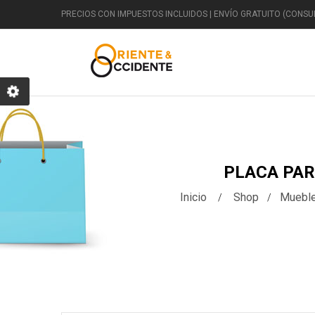
PRECIOS CON IMPUESTOS INCLUIDOS | ENVÍO GRATUITO (CONSUL
DECORACIÓN
PLACA PAR
Inicio
Shop
Muebl
Clásico
Egipcio
Jardín
F