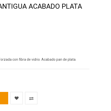
es, Actrices Y
ANTIGUA ACABADO PLATA
antes
as
MACETERO ELONGA 95
NATURAL
orzada con fibra de vidrio. Acabado pan de plata.
€ 270.60
€ 451.00