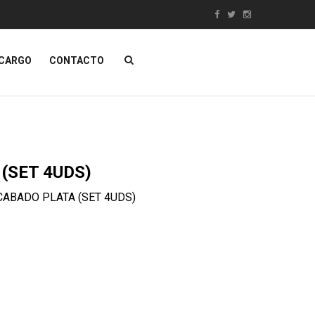
NCARGO
CONTACTO
ÁTICA
MUEBLES
Contacta con nosotros
SALE!
(SET 4UDS)
ABADO PLATA (SET 4UDS)
as De Hostelería
Muebles Clásicos
s Y Pizarras
Mobiliario DECO
dad
Muebles Egipcios