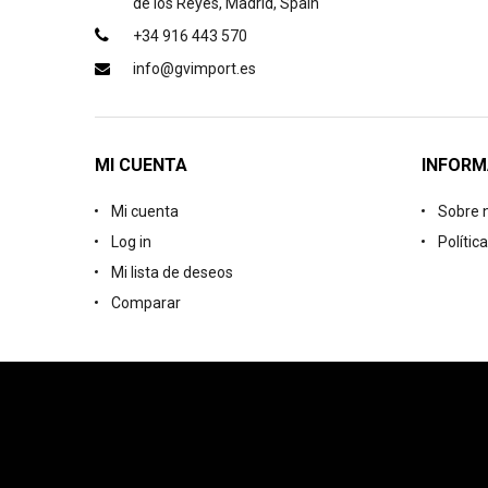
de los Reyes, Madrid, Spain
+34 916 443 570
info@gvimport.es
MI CUENTA
INFORM
Mi cuenta
Sobre 
Log in
Polític
Mi lista de deseos
Comparar