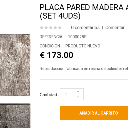
nimales Salvajes
Máscaras
Actor
PLACA PARED MADERA 
Cant
inosaurios
(SET 4UDS)
Pirat
0 comentarios
Comentar
REFERENCIA :
1000028SL
CONDICION :
PRODUCTO NUEVO
€ 173.00
Reproducción fabricada en resina de poliéster ref
Cantidad
AÑADIR AL CARRITO