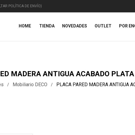
TAR POLÍTICA DE ENVÍO)
HOME
TIENDA
NOVEDADES
OUTLET
POR E
ANIMALES
CAPRICHOS
TEM
ED MADERA ANTIGUA ACABADO PLATA 
es
Mobiliario DECO
PLACA PARED MADERA ANTIGUA AC
Animales Domésticos
Miscelánea
Figur
Animales Marinos
Curiosidades
Placa
iguras De Animales
Vehículos
Navi