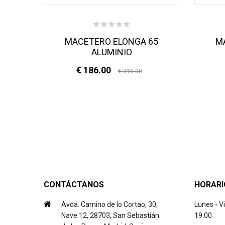
NA
MACETERO ELONGA 65
M
ALUMINIO
€ 186.00
€ 310.00
CONTÁCTANOS
HORARI
Avda. Camino de lo Cortao, 30,
Lunes - V
Nave 12, 28703, San Sebastián
19:00