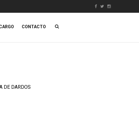
NCARGO
CONTACTO
ÁTICA
MUEBLES
Contacta con nosotros
SALE!
A DE DARDOS
as De Hostelería
Muebles Clásicos
s Y Pizarras
Mobiliario DECO
dad
Muebles Egipcios