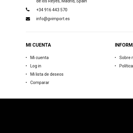
de los Reyes, Madrid, Spain
+34 916 443 570
info@gvimport.es
MI CUENTA
INFORM
Mi cuenta
Sobre 
Log in
Polític
Mi lista de deseos
Comparar