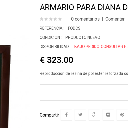
nimales Salvajes
Máscaras
Actor
ARMARIO PARA DIANA 
Cant
inosaurios
0 comentarios
Comentar
Pirat
REFERENCIA :
FODCS
CONDICION :
PRODUCTO NUEVO
DISPONIBILIDAD :
BAJO PEDIDO. CONSULTAR P
€ 323.00
Reproducción de resina de poliéster reforzada con
Compartir