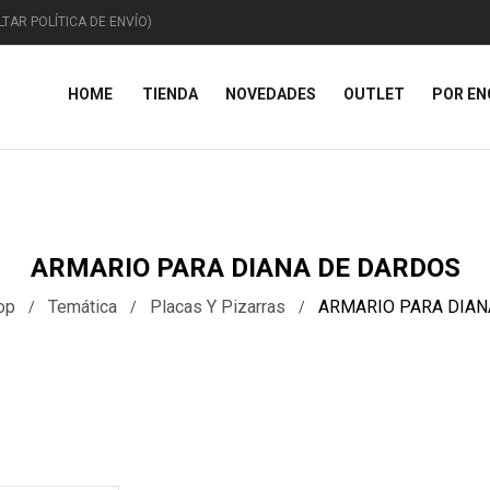
TAR POLÍTICA DE ENVÍO)
HOME
TIENDA
NOVEDADES
OUTLET
POR E
ANIMALES
CAPRICHOS
TEM
ARMARIO PARA DIANA DE DARDOS
op
Temática
Placas Y Pizarras
ARMARIO PARA DIAN
Animales Domésticos
Miscelánea
Figur
Animales Marinos
Curiosidades
Placa
iguras De Animales
Vehículos
Navi