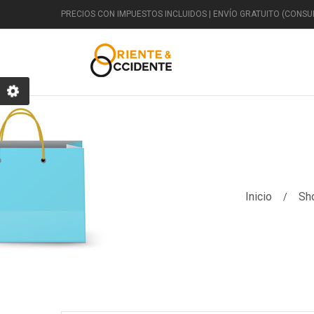
PRECIOS CON IMPUESTOS INCLUIDOS | ENVÍO GRATUITO (CONSUL
DECORACIÓN
Inicio
Sh
Clásico
Egipcio
Jardín
F