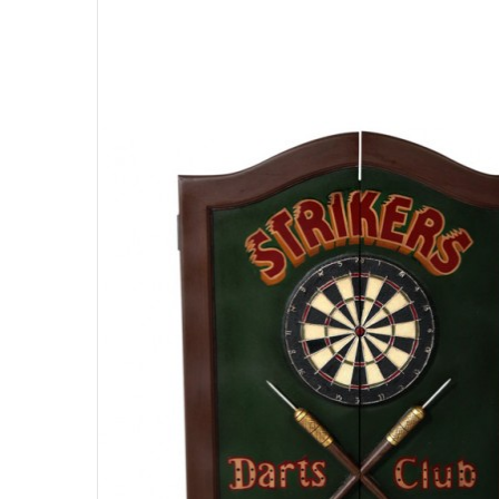
Étnico
A
Fuentes
D
Espejos
Relojes
Maceteros